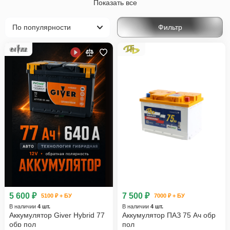
Показать все
W203, S203, CL203 Рестайлинг (2004-2007)
Фильтр
W204, S204 (2007-2012)
W204, S204, C204 Рестайлинг (2011-2015)
W205, S205, C205 (2014-2018)
W205, S205, C205 Рестайлинг (2018-2021)
V (W206) (2021-н.в.)
C-Класс
Mercedes-Benz
5 600 ₽
7 500 ₽
5100 ₽ + БУ
7000 ₽ + БУ
В наличии
4 шт.
В наличии
4 шт.
Аккумулятор Giver Hybrid 77
Аккумулятор ПАЗ 75 Ач обр
обр пол
пол