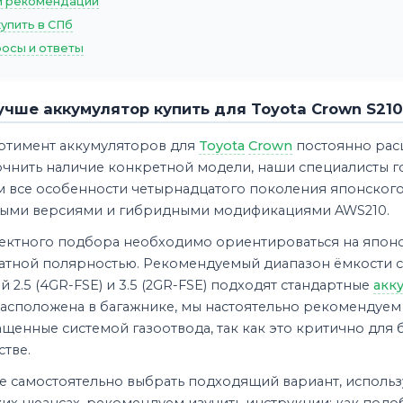
 рекомендации
купить в СПб
осы и ответы
учше аккумулятор купить для Toyota Crown S210
ртимент аккумуляторов для
Toyota
Crown
постоянно расш
точнить наличие конкретной модели, наши специалисты 
м все особенности четырнадцатого поколения японского
ыми версиями и гибридными модификациями AWS210.
ектного подбора необходимо ориентироваться на японск
атной полярностью. Рекомендуемый диапазон ёмкости со
й 2.5 (4GR-FSE) и 3.5 (2GR-FSE) подходят стандартные
акк
расположена в багажнике, мы настоятельно рекомендуем
нащенные системой газоотвода, так как это критично для
тве.
 самостоятельно выбрать подходящий вариант, использу