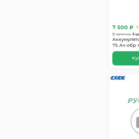
Just Power
2
Mutlu
4
Oursun
3
7 500 ₽
7
Polus Arctic
1
В наличии
3 ш
Аккумулят
Power
1
75 Ач обр 
Runner
3
Ку
SF SONIC
3
Solite
3
Suzuki
2
Tab
4
Taxxon
2
Topla
4
Tyumen
1
Varta
2
Vst
2
Zorg
1