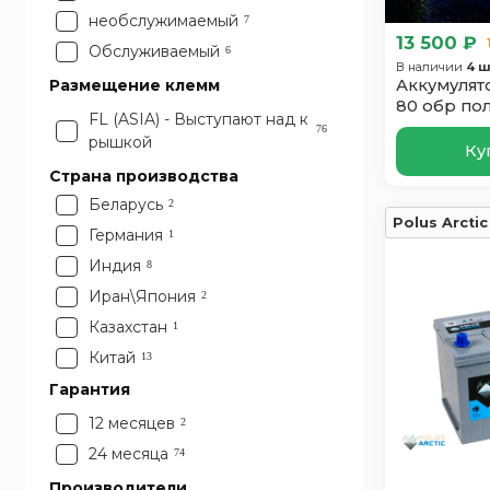
необслужимаемый
7
13 500 ₽
Обслуживаемый
6
В наличии
4 ш
Аккумулят
Размещение клемм
80 обр по
FL (ASIA) - Выступают над к
76
рышкой
Ку
Страна производства
Беларусь
2
Polus Arctic
Германия
1
Индия
8
Иран\Япония
2
Казахстан
1
Китай
13
Россия
Гарантия
15
Словения
8
12 месяцев
2
Турция
7
24 месяца
74
Франция
3
Производители