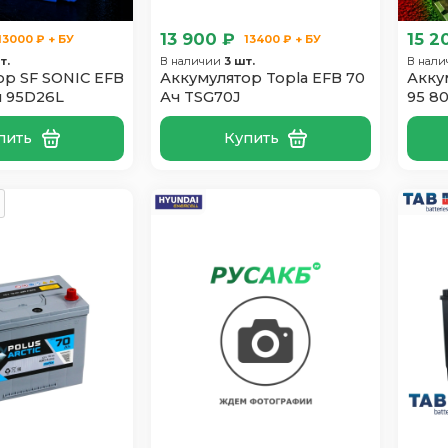
13 900 ₽
15 2
13000 ₽ + БУ
13400 ₽ + БУ
т.
В наличии
3 шт.
В нал
ор SF SONIC EFB
Аккумулятор Topla EFB 70
Аккум
л 95D26L
Ач TSG70J
95 8
пить
Купить