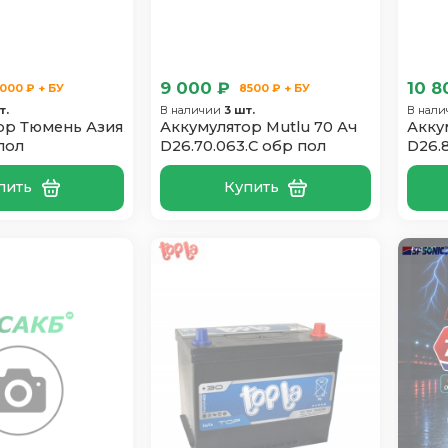
9 000 ₽
10 8
000 ₽ + БУ
8500 ₽ + БУ
т.
В наличии
3 шт.
В нал
ор Тюмень Азия
Аккумулятор Mutlu 70 Ач
Акку
пол
D26.70.063.C обр пол
D26.
пить
Купить