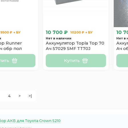
10 700 ₽
10 7
9500 ₽ + БУ
10200 ₽ + БУ
и
Нет в наличии
Нет в
ор Runner
Аккумулятор Topla Top 70
Акку
ч обр пол
Ач 57029 SMF TT70J
Ач о
пить
Купить
4
>
>|
ор АКБ для Toyota Crown S210