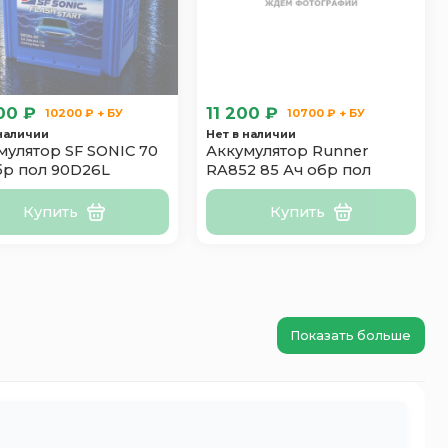
00 ₽
11 200 ₽
10200 ₽ + БУ
10700 ₽ + БУ
 наличии
Нет в наличии
мулятор SF SONIC 70
Аккумулятор Runner
бр пол 90D26L
RA852 85 Ач обр пол
Купить
Купить
Показать больше