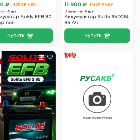
00 ₽
11 900 ₽
11000 ₽ + БУ
11400 ₽ + БУ
ичии
4 шт.
В наличии
4 шт.
мулятор Aokly EFB 80
Аккумулятор Solite 95D26L
бр пол
85 Ач
Купить
Купить