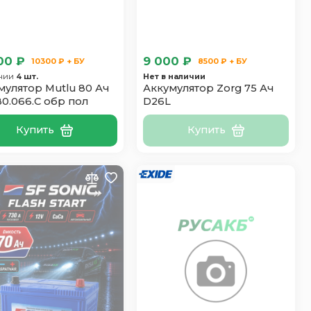
00 ₽
9 000 ₽
10300 ₽ + БУ
8500 ₽ + БУ
ичии
4 шт.
Нет в наличии
мулятор Mutlu 80 Ач
Аккумулятор Zorg 75 Ач
80.066.C обр пол
D26L
Купить
Купить