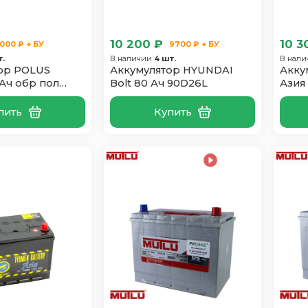
10 200 ₽
10 3
000 ₽ + БУ
9700 ₽ + БУ
т.
В наличии
4 шт.
В нал
ор POLUS
Аккумулятор HYUNDAI
Акку
Ач обр пол
Bolt 80 Ач 90D26L
Азия
пить
Купить