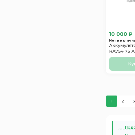
Аком
2
Зверь
1
ПУЛЬС
1
10 000 ₽
Нет в наличи
Аккумулят
RA754 75 А
Ку
1
2
3
Подб