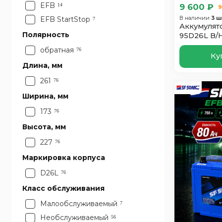
95
1
EFB
14
9 600 ₽
9
В наличии
3 ш
EFB StartStop
7
Аккумулято
Полярность
95D26L B/
обратная
76
Ку
Длина, мм
261
76
Ширина, мм
173
76
Высота, мм
227
76
Маркировка корпуса
D26L
76
Класс обслуживания
Малообслуживаемый
7
Необслуживаемый
56