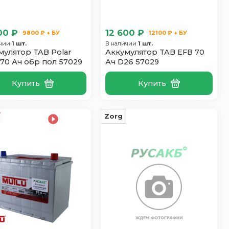
00 ₽
12 600 ₽
9800 ₽ + БУ
12100 ₽ + БУ
ичии
1 шт.
В наличии
1 шт.
мулятор TAB Polar
Аккумулятор TAB EFB 70
 70 Ач обр пол 57029
Ач D26 57029
Купить
Купить
Zorg