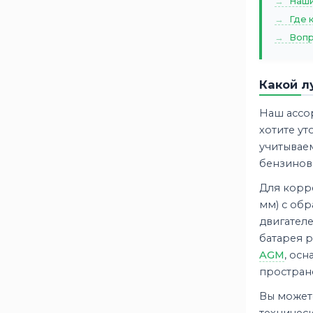
Наши
Где 
Вопр
Какой л
Наш ассо
хотите у
учитывае
бензинов
Для корр
мм) с обр
двигателе
батарея 
AGM
, ос
пространс
Вы можете