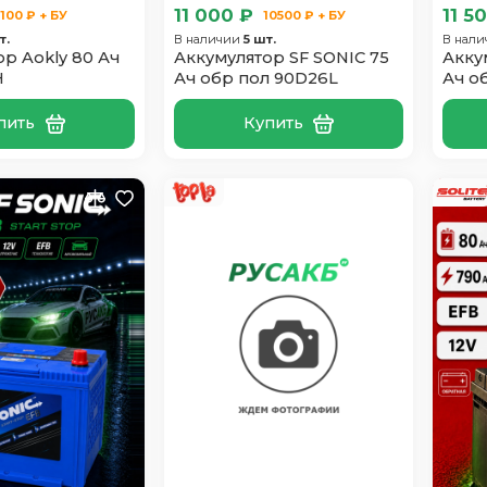
11 000 ₽
11 5
100 ₽ + БУ
10500 ₽ + БУ
т.
В наличии
5 шт.
В нал
р Aokly 80 Ач
Аккумулятор SF SONIC 75
Акку
H
Ач обр пол 90D26L
Ач о
пить
Купить