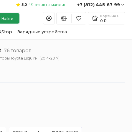
+7 (812) 445-87-99
451 отзыв на магазин
5,0
Корзина
0
Найти
0 ₽
&Stop
Зарядные устройства
е
76 товаров
оры Toyota Esquire I (2014-2017)