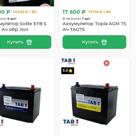
00 ₽
17 600 ₽
14700 ₽ + БУ
17100 ₽ + БУ
ичии
4 шт.
В наличии
1 шт.
улятор Solite EFB S
Аккумулятор Topla AGM 75
0 Ач обр пол
Ач TAG75
Купить
Купить
5.0