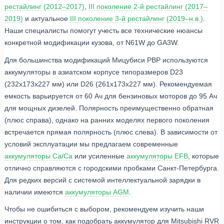
рестайлинг (2012–2017)
,
III поколение 2-й рестайлинг (2017–
2019)
и актуальное
III поколение 3-й рестайлинг (2019–н.в.)
.
Наши специалисты помогут учесть все технические нюансы
конкретной модификации кузова, от N61W до GA3W.
Для большинства модификаций Мицубиси РВР используются
аккумуляторы в азиатском корпусе типоразмеров D23
(232x173x227 мм) или D26 (261x173x227 мм). Рекомендуемая
емкость варьируется от 60 Ач для бензиновых моторов до 95 Ач
для мощных дизелей. Полярность преимущественно обратная
(плюс справа), однако на ранних моделях первого поколения
встречается прямая полярность (плюс слева). В зависимости от
условий эксплуатации мы предлагаем современные
аккумуляторы Ca/Ca
или усиленные
аккумуляторы EFB
, которые
отлично справляются с городскими пробками Санкт-Петербурга.
Для редких версий с системой интеллектуальной зарядки в
наличии имеются
аккумуляторы AGM
.
Чтобы не ошибиться с выбором, рекомендуем изучить наши
инструкции о том, как подобрать аккумулятор для Mitsubishi RVR