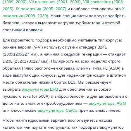
(1999–2000)
,
VII поколения (2001–2003)
,
VIII поколения (2003–
2005)
,
IX поколения (2005–2007)
и наиболее технологичного
X
поколения (2008–2020)
. Наши специалисты помогут подобрать
батарею, которая выдержит нагрузки турбомотора и жесткой
спортивной подвески.
Для корректного подбора необходимо учитывать тип корпуса:
ранние версии (V-VI) используют узкий стандарт B24L
(238x129x227 мм), а начиная с седьмой генерации — стандарт
D23L (232x173x227 мм). Полярность на всех моделях строго
обратная (плюс расположен справа), клеммы типа FL (ASIA) в
виде выступающих конусов. Для надежной фиксации в штатном
месте обязателен нижний бортик B13. Мы рекомендуем
выбирать
аккумуляторы EFB
для обеспечения высокого
пускового тока (от 600А) и вибростойкости, а для автомобилей с
дополнительным электрооборудованием —
аккумуляторы AGM
или классические
аккумуляторы Ca/Ca
премиальных линеек.
Чтобы найти идеальный вариант, воспользуйтесь нашим
каталогом или изучите инструкции: как подобрать аккумулятор