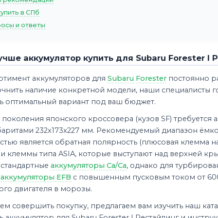
купить в СПб
осы и ответы
учше аккумулятор купить для Subaru Forester I 
ртимент аккумуляторов для
Subaru
Forester
постоянно ра
точнить наличие конкретной модели, наши специалисты г
ь оптимальный вариант под ваш бюджет.
 поколения японского кроссовера (кузов SF) требуется
баритами 232x173x227 мм. Рекомендуемый диапазон ёмкос
тью является обратная полярность (плюсовая клемма на
 и клеммы типа ASIA, которые выступают над верхней кр
 стандартные
аккумуляторы Ca/Ca
, однако для турбирова
ь
аккумуляторы EFB
с повышенным пусковым током от 600
го двигателя в морозы.
м совершить покупку, предлагаем вам изучить наш ката
 аккумулятор для Subaru Forester I Рестайлинг и инструк