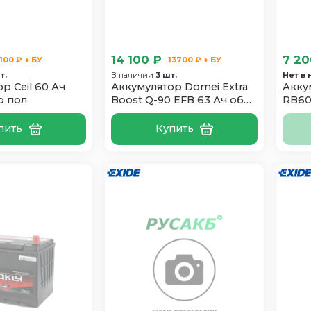
14 100 ₽
7 20
100 ₽ + БУ
13700 ₽ + БУ
т.
В наличии
3 шт.
Нет в
р Ceil 60 Ач
Аккумулятор Domei Extra
Акку
р пол
Boost Q-90 EFB 63 Ач обр
RB60
пол
пить
Купить