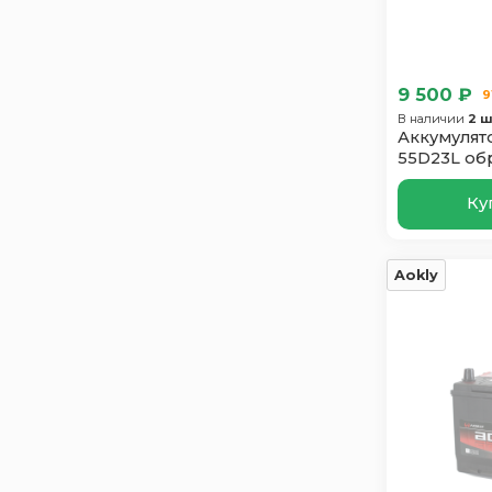
Oursun
3
Polus Arctic
1
Power
1
9 500 ₽
9
Runner
3
В наличии
2 ш
Аккумулято
SF SONIC
2
55D23L об
Solite
4
Ку
Suzuki
2
Tab
3
Taxxon
3
Aokly
Topla
3
Tyumen
2
Varta
2
Vst
1
Zorg
1
Аком
2
Зверь
2