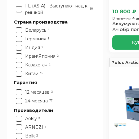
FL (ASIA) - Выступают над к
80
10 800 ₽
рышкой
В наличии
4 ш
Страна производства
Аккумулято
Ач обр по
Беларусь
4
Германия
1
Ку
Индия
7
Иран\Япония
2
Polus Arctic
Казахстан
1
Китай
15
Россия
Гарантия
18
Словения
6
12 месяцев
3
Турция
7
24 месяца
77
Франция
2
Производители
Чехия
1
Aokly
3
Южная Корея
9
ARNEZI
3
Япония
7
Bolk
2