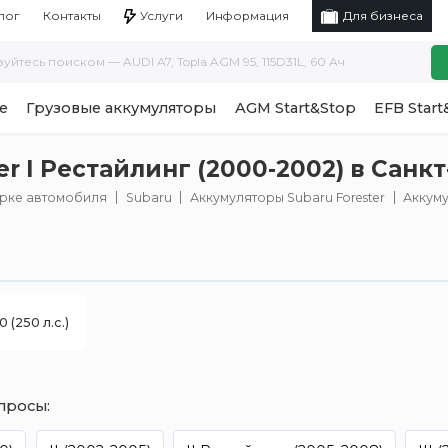
Услуги
Информация
лог
Контакты
Для бизнеса
е
Грузовые аккумуляторы
AGM Start&Stop
EFB Start
r I Рестайлинг (2000-2002) в Санк
арке автомобиля
Subaru
Аккумуляторы Subaru Forester
Аккумул
0 (250 л.с.)
просы: