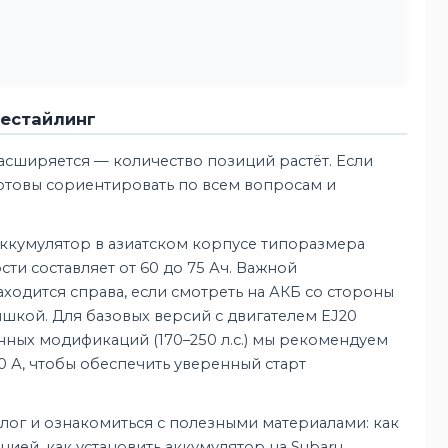
Рестайлинг
сширяется — количество позиций растёт. Если
отовы сориентировать по всем вопросам и
 аккумулятор в азиатском корпусе типоразмера
ти составляет от 60 до 75 Ач. Важной
ходится справа, если смотреть на АКБ со стороны
ышкой. Для базовых версий с двигателем EJ20
нных модификаций (170–250 л.с.) мы рекомендуем
 А, чтобы обеспечить уверенный старт
лог и ознакомиться с полезными материалами: как
цией, как установить аккумулятор на Subaru