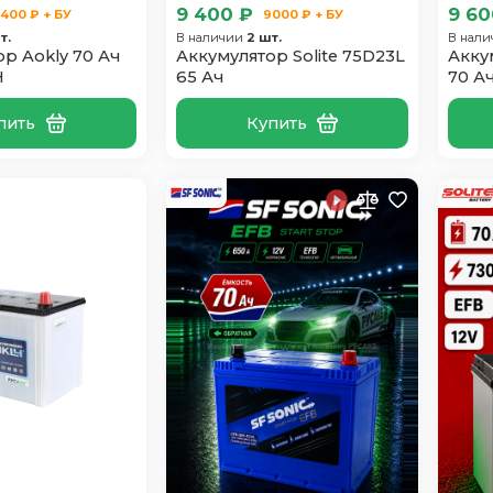
9 400 ₽
9 60
400 ₽ + БУ
9000 ₽ + БУ
т.
В наличии
2 шт.
В нал
р Aokly 70 Ач
Аккумулятор Solite 75D23L
Акку
H
65 Ач
70 А
пить
Купить