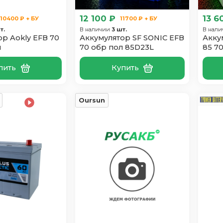
12 100 ₽
13 6
10400 ₽ + БУ
11700 ₽ + БУ
т.
В наличии
3 шт.
В нал
р Aokly EFB 70
Аккумулятор SF SONIC EFB
Акку
л
70 обр пол 85D23L
85 7
пить
Купить
Oursun