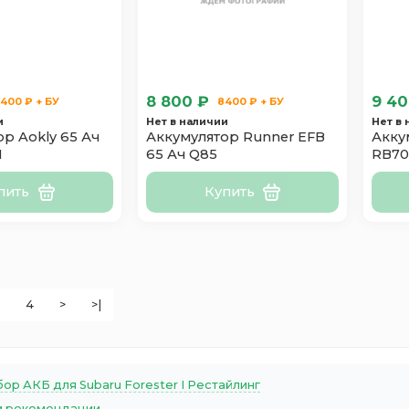
8 800 ₽
9 40
400 ₽ + БУ
8400 ₽ + БУ
и
Нет в наличии
Нет в
р Aokly 65 Ач
Аккумулятор Runner EFB
Акку
H
65 Ач Q85
RB70
пить
Купить
4
>
>|
ор АКБ для Subaru Forester I Рестайлинг
 рекомендации