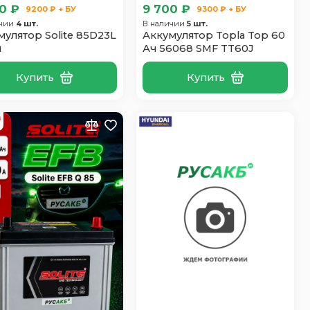
0 ₽
9 700 ₽
9200 ₽ + БУ
9300 ₽ + БУ
ичии
4 шт.
В наличии
5 шт.
мулятор Solite 85D23L
Аккумулятор Topla Top 60
ч
Ач 56068 SMF TT60J
Купить
Купить