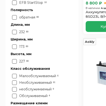
85
1
EFB StartStop
8 800 ₽
10
8
В наличии
4 ш
Полярность
Аккумулято
85D23L B/
обратная
80
Длина, мм
Ку
232
80
Ширина, мм
Aokly
173
80
Высота, мм
227
80
Класс обслуживания
Малообслуживаемый
6
Необслуживаемый
61
необслужимаемый
9
Обслуживаемый
4
Размещение клемм