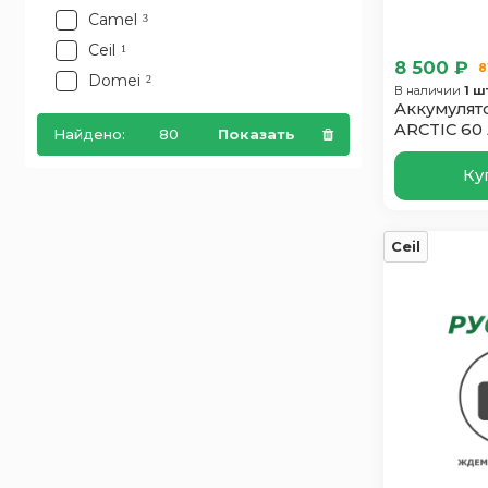
Camel
3
Ceil
1
8 500 ₽
8
Domei
2
В наличии
1 ш
Аккумулят
Dynex
1
ARCTIC 60
Найдено:
80
Показать
Enrun
4
60D23L
Exide
2
Ку
EXTRA START
1
FB
1
Ceil
Furukawa Battery
5
Ganz
1
Hankook
4
Hitec
2
Hyundai
1
Index Prime
3
Just Power
2
Mutlu
3