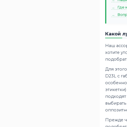
Где 
Вопр
Какой л
Наш ассо
хотите у
подобрат
Для этого
D23L с га
особеннос
этикетки)
подходят
выбират
оппозитно
Прежде че
подобрать