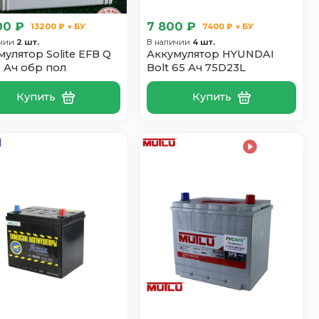
00 ₽
7 800 ₽
13200 ₽ + БУ
7400 ₽ + БУ
ичии
2 шт.
В наличии
4 шт.
мулятор Solite EFB Q
Аккумулятор HYUNDAI
0 Ач обр пол
Bolt 65 Ач 75D23L
Купить
Купить