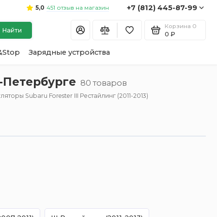
+7 (812) 445-87-99
451 отзыв на магазин
5,0
Корзина
0
Найти
0 ₽
&Stop
Зарядные устройства
т-Петербурге
80 товаров
яторы Subaru Forester III Рестайлинг (2011-2013)