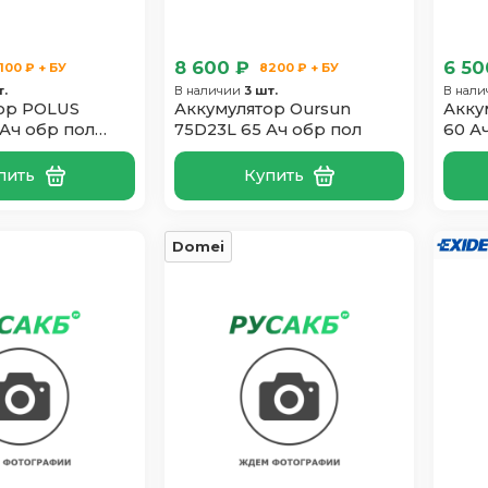
8 600 ₽
6 50
100 ₽ + БУ
8200 ₽ + БУ
т.
В наличии
3 шт.
В нал
ор POLUS
Аккумулятор Oursun
Акку
 Ач обр пол
75D23L 65 Ач обр пол
60 А
пить
Купить
Domei