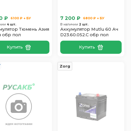
0 ₽
7 200 ₽
6100 ₽ + БУ
6800 ₽ + БУ
ичии
4 шт.
В наличии
2 шт.
мулятор Тюмень Азия
Аккумулятор Mutlu 60 Ач
ч обр пол
D23.60.052.C обр пол
Купить
Купить
Zorg