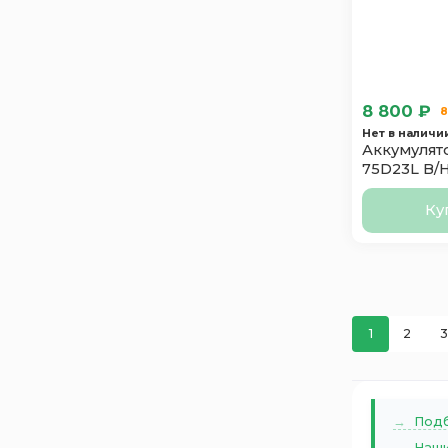
ПУЛЬС
1
8 800 ₽
8
Нет в наличи
Аккумулято
75D23L B/
Ку
1
2
3
Подб
Наши