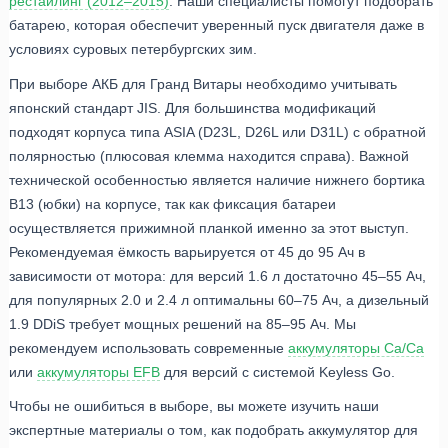
рестайлинг (2012–2015)
. Наши специалисты помогут подобрать
батарею, которая обеспечит уверенный пуск двигателя даже в
условиях суровых петербургских зим.
При выборе АКБ для Гранд Витары необходимо учитывать
японский стандарт JIS. Для большинства модификаций
подходят корпуса типа ASIA (D23L, D26L или D31L) с обратной
полярностью (плюсовая клемма находится справа). Важной
технической особенностью является наличие нижнего бортика
B13 (юбки) на корпусе, так как фиксация батареи
осуществляется прижимной планкой именно за этот выступ.
Рекомендуемая ёмкость варьируется от 45 до 95 Ач в
зависимости от мотора: для версий 1.6 л достаточно 45–55 Ач,
для популярных 2.0 и 2.4 л оптимальны 60–75 Ач, а дизельный
1.9 DDiS требует мощных решений на 85–95 Ач. Мы
рекомендуем использовать современные
аккумуляторы Ca/Ca
или
аккумуляторы EFB
для версий с системой Keyless Go.
Чтобы не ошибиться в выборе, вы можете изучить наши
экспертные материалы о том, как подобрать аккумулятор для