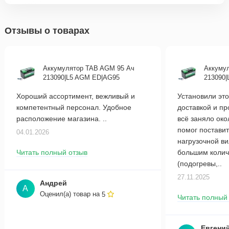
Отзывы о товарах
Аккумулятор TAB AGM 95 Ач
Аккуму
213090|L5 AGM ED|AG95
213090
Хороший ассортимент, вежливый и
Установили это
компетентный персонал. Удобное
доставкой и п
расположение магазина. ..
всё заняло око
помог поставит
04.01.2026
нагрузочной в
Читать полный отзыв
большим колич
(подогревы,..
27.11.2025
Андрей
А
Оценил(а) товар на
5
Читать полный
Евгени