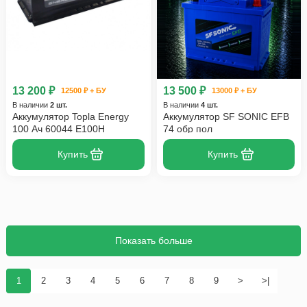
13 200 ₽
13 500 ₽
12500 ₽ + БУ
13000 ₽ + БУ
В наличии
2 шт.
В наличии
4 шт.
Аккумулятор Topla Energy
Аккумулятор SF SONIC EFB
100 Ач 60044 E100H
74 обр пол
Купить
Купить
Показать больше
1
2
3
4
5
6
7
8
9
>
>|