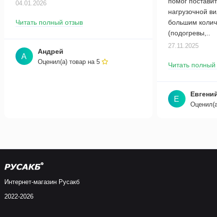
помог поставит
04.01.2026
нагрузочной в
Читать полный отзыв
большим колич
(подогревы,..
27.11.2025
Андрей
А
Оценил(а) товар на
5
Читать полный
Евгени
Е
Оценил(а
Интернет-магазин Русакб
2022-2026