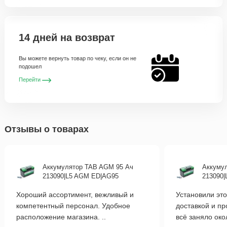
14 дней на возврат
Вы можете вернуть товар по чеку, если он не
подошел
Перейти
Отзывы о товарах
Аккумулятор TAB AGM 95 Ач
Аккуму
213090|L5 AGM ED|AG95
213090
Хороший ассортимент, вежливый и
Установили это
компетентный персонал. Удобное
доставкой и п
расположение магазина. ..
всё заняло око