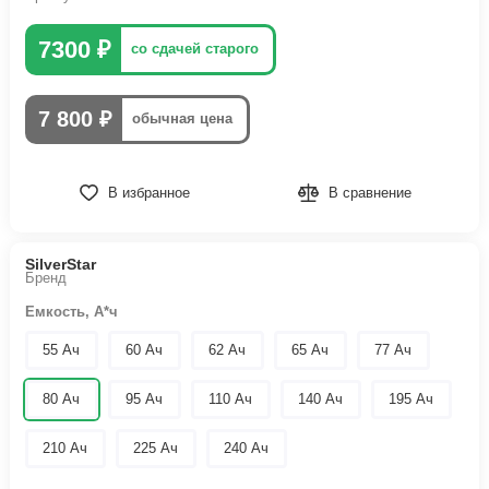
7300 ₽
со сдачей старого
7 800 ₽
обычная цена
В избранное
В сравнение
SilverStar
Бренд
Емкость, А*ч
55 Ач
60 Ач
62 Ач
65 Ач
77 Ач
80 Ач
95 Ач
110 Ач
140 Ач
195 Ач
210 Ач
225 Ач
240 Ач