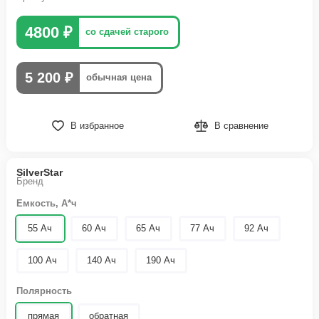
4800 ₽
со сдачей старого
5 200 ₽
обычная цена
В избранное
В сравнение
SilverStar
Бренд
Емкость, А*ч
55 Ач
60 Ач
65 Ач
77 Ач
92 Ач
100 Ач
140 Ач
190 Ач
Полярность
прямая
обратная