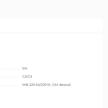
SN
C2/C3
MB 229.52/229.51, GM dexos2