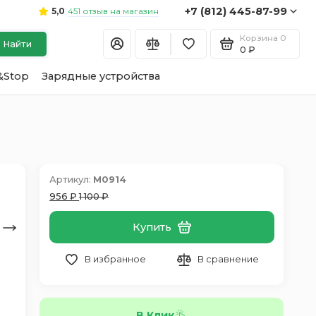
+7 (812) 445-87-99
451 отзыв на магазин
5,0
Корзина
0
Найти
0 ₽
&Stop
Зарядные устройства
Артикул:
M0914
956 ₽
1 100 ₽
Купить
В избранное
В сравнение
В Клик