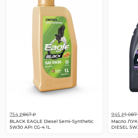
754 ₽
867 ₽
945 ₽
1 087
BLACK EAGLE Diesel Semi-Synthetic
Масло ЛУК
5W30 API CG-4 1L
DIESEL 5W3