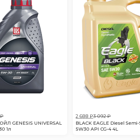
 ₽
2 688 ₽
3 092 ₽
ОЙЛ GENESIS UNIVERSAL
BLACK EAGLE Diesel Semi-
0 1л
5W30 API CG-4 4L