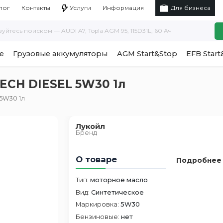
Услуги
Информация
лог
Контакты
Для бизнеса
е
Грузовые аккумуляторы
AGM Start&Stop
EFB Start
CH DIESEL 5W30 1л
5W30 1л
Лукойл
Бренд
О товаре
Подробнее
Тип:
моторное масло
Вид:
Синтетическое
Маркировка:
5W30
Бензиновые:
нет