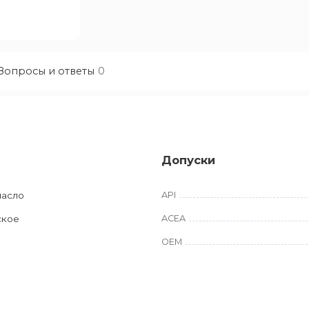
Вопросы и ответы
0
Допуски
масло
API
ское
ACEA
OEM