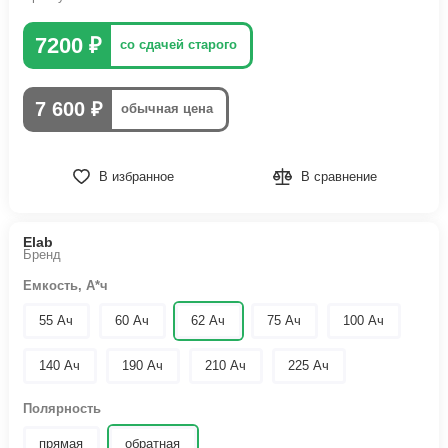
7200 ₽
со сдачей старого
7 600 ₽
обычная цена
В избранное
В сравнение
Elab
Бренд
Емкость, А*ч
55 Ач
60 Ач
62 Ач
75 Ач
100 Ач
140 Ач
190 Ач
210 Ач
225 Ач
Полярность
прямая
обратная