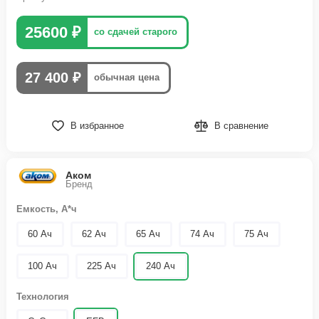
25600 ₽
со сдачей старого
27 400 ₽
обычная цена
В избранное
В сравнение
Аком
Бренд
Емкость, А*ч
60 Ач
62 Ач
65 Ач
74 Ач
75 Ач
100 Ач
225 Ач
240 Ач
Технология