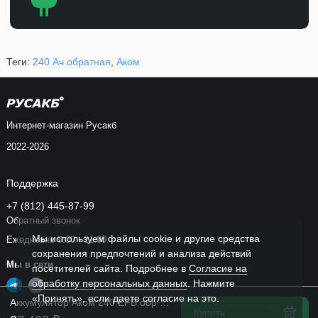
Теги:
240 Ач обратная
,
Аком
Интернет-магазин Русакб
2022-2026
Поддержка
+7 (812) 445-87-99
Обратный звонок
Мы используем файлы cookie и другие средства
Ежедневно 9:00 - 21:00
сохранения предпочтений и анализа действий
Мы в сети
посетителей сайта. Подробнее в
Согласие на
обработку персональных данных
. Нажмите
«Принять», если даете согласие на это.
Аккумулятор Аком 240 EFB обр пол в Спб
Купить